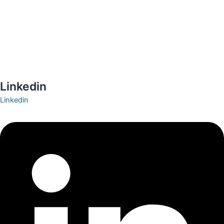
Tlf.: 75 10 22 00
E-mail: bangsgaard@bangsgaard.dk
CVR: 78514728
Linkedin
Linkedin