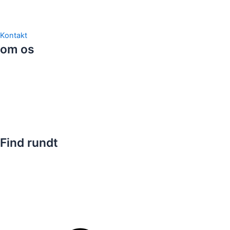
Kontakt
om os
Bangs Gård A/S
Kongensgade 69, 1.tv.
6700 Esbjerg
Find rundt